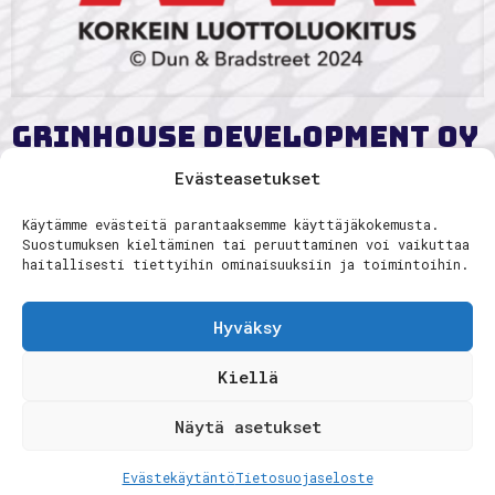
Grinhouse Development Oy
Ltd kuuluu korkeimpaan
Evästeasetukset
AAA-luottoluokkaan
Käytämme evästeitä parantaaksemme käyttäjäkokemusta.
Suostumuksen kieltäminen tai peruuttaminen voi vaikuttaa
Lue lisää
haitallisesti tiettyihin ominaisuuksiin ja toimintoihin.
Hyväksy
© 2025
Grinhouse
- All Rights Reserved |
Kiellä
Tietosuojaseloste
|
Evästekäytäntö
Näytä asetukset
Evästekäytäntö
Tietosuojaseloste