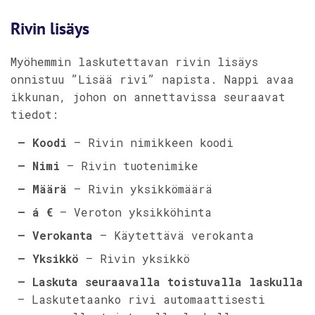
Rivin lisäys
Myöhemmin laskutettavan rivin lisäys
onnistuu ”Lisää rivi” napista. Nappi avaa
ikkunan, johon on annettavissa seuraavat
tiedot:
– Koodi
– Rivin nimikkeen koodi
– Nimi
– Rivin tuotenimike
– Määrä
– Rivin yksikkömäärä
– á €
– Veroton yksikköhinta
– Verokanta
– Käytettävä verokanta
– Yksikkö
– Rivin yksikkö
– Laskuta seuraavalla toistuvalla laskulla
– Laskutetaanko rivi automaattisesti