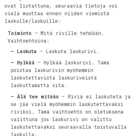
ovat listattuna, seuraavia tietoja voi
vielä muuttaa ennen niiden viemistä
laskulle/laskuille:
Toiminto
– Mitä riville tehdään.
Vaihtoehtoina:
– Laskuta
– Laskuta laskurivi.
– Hylkää
– Hylkää laskurivi. Tämä
poistaa laskurivin myöhemmin
laskutettavista laskuriveistä
laskuttamatta sitä.
– Älä tee mitään
– Riviä ei laskuteta ja
se jää vielä myöhemmin laskutettavaksi
riviksi. Tämä vaihtoehto on oletuksena
valittuna jos laskurivi on valittu
laskutettavaksi seuraavalla toistuvalla
laskulla.