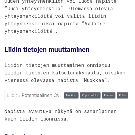
Uuden yhteyshenkilön voi luoda napista
”Uusi yhteyshenkilö”. Olemassa olevia
yhteyshenkilöitä voi valita liidin
yhteyshenkilöiksi napista ”Valitse
yhteyshenkilöitä”.
Liidin tietojen muuttaminen
Liidin tietojen muuttaminen onnistuu
liidin tietojen katselunäkymästä, otsikon
vieressä olevassa napista ”Muokkaa”.
Napista avautuva näkymä on samanlainen
kuin liidin luonnissa.