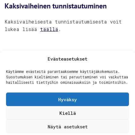
Kaksivaiheinen tunnistautuminen
Kaksivaiheisesta tunnistautumisesta voit
lukea lisää
täällä
.
Evästeasetukset
Jaa artikkeli:
Käytämme evästeitä parantaaksemme käyttäjäkokemusta.
Suostumuksen kieltäminen tai peruuttaminen voi vaikuttaa
haitallisesti tiettyihin ominaisuuksiin ja toimintoihin.
Hyväksy
© 2025
Grinhouse
- All Rights Reserved |
Kiellä
Tietosuojaseloste
|
Evästekäytäntö
Näytä asetukset