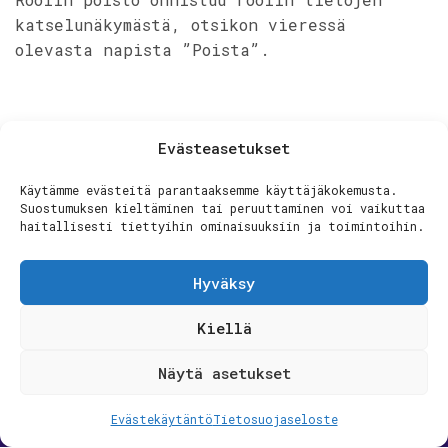
katselunäkymästä, otsikon vieressä
olevasta napista ”Poista”.
Evästeasetukset
Jaa artikkeli:
Käytämme evästeitä parantaaksemme käyttäjäkokemusta.
Suostumuksen kieltäminen tai peruuttaminen voi vaikuttaa
haitallisesti tiettyihin ominaisuuksiin ja toimintoihin.
Hyväksy
© 2025
Grinhouse
- All Rights Reserved |
Kiellä
Tietosuojaseloste
|
Evästekäytäntö
Näytä asetukset
Evästekäytäntö
Tietosuojaseloste