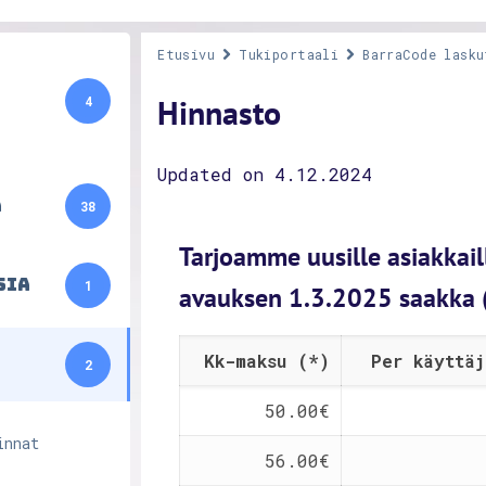
Etusivu
Tukiportaali
BarraCode lasku
Hinnasto
4
Updated on 4.12.2024
a
38
Tarjoamme uusille asiakkail
sia
1
avauksen 1.3.2025 saakka 
Kk-maksu (*)
Per käyttä
2
50.00€
innat
56.00€