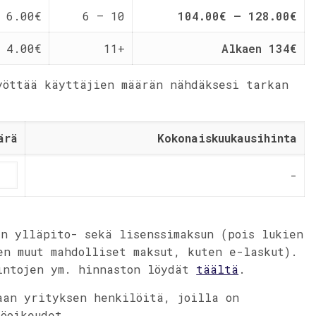
6.00€
6 – 10
104.00€ – 128.00€
4.00€
11+
Alkaen 134€
yöttää käyttäjien määrän nähdäksesi tarkan
ärä
Kokonaiskuukausihinta
-
än ylläpito- sekä lisenssimaksun (pois lukien
en muut mahdolliset maksut, kuten e-laskut).
intojen ym. hinnaston löydät
täältä
.
aan yrityksen henkilöitä, joilla on
töoikeudet.