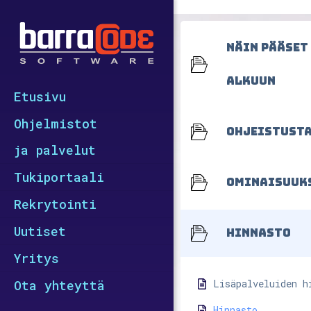
Näin pääset
alkuun
Etusivu
Ohjelmistot
Ohjeistust
ja palvelut
Tukiportaali
Ominaisuuk
Rekrytointi
Uutiset
Hinnasto
Yritys
Ota yhteyttä
Lisäpalveluiden h
Hinnasto