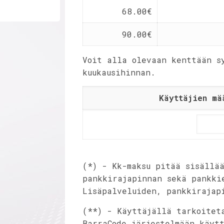
68.00€
90.00€
Voit alla olevaan kenttään s
kuukausihinnan.
Käyttäjien mä
(*) - Kk-maksu pitää sisällä
pankkirajapinnan sekä pankki
Lisäpalveluiden, pankkirajap
(**) - Käyttäjällä tarkoitet
BarraCode järjestelmään käyt