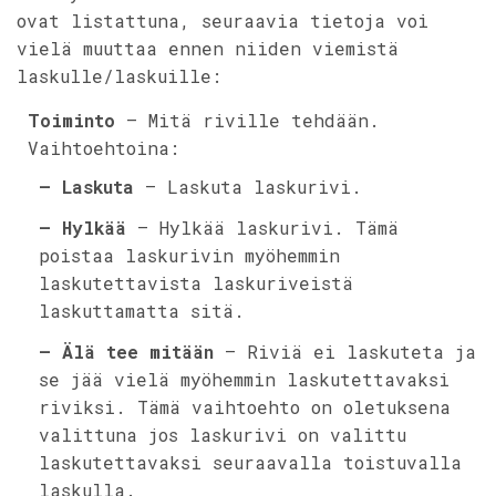
ovat listattuna, seuraavia tietoja voi
vielä muuttaa ennen niiden viemistä
laskulle/laskuille:
Toiminto
– Mitä riville tehdään.
Vaihtoehtoina:
– Laskuta
– Laskuta laskurivi.
– Hylkää
– Hylkää laskurivi. Tämä
poistaa laskurivin myöhemmin
laskutettavista laskuriveistä
laskuttamatta sitä.
– Älä tee mitään
– Riviä ei laskuteta ja
se jää vielä myöhemmin laskutettavaksi
riviksi. Tämä vaihtoehto on oletuksena
valittuna jos laskurivi on valittu
laskutettavaksi seuraavalla toistuvalla
laskulla.