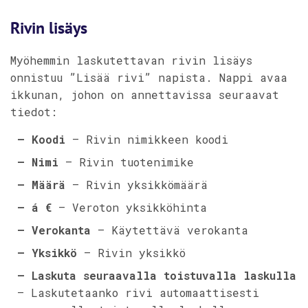
Rivin lisäys
Myöhemmin laskutettavan rivin lisäys
onnistuu ”Lisää rivi” napista. Nappi avaa
ikkunan, johon on annettavissa seuraavat
tiedot:
– Koodi
– Rivin nimikkeen koodi
– Nimi
– Rivin tuotenimike
– Määrä
– Rivin yksikkömäärä
– á €
– Veroton yksikköhinta
– Verokanta
– Käytettävä verokanta
– Yksikkö
– Rivin yksikkö
– Laskuta seuraavalla toistuvalla laskulla
– Laskutetaanko rivi automaattisesti