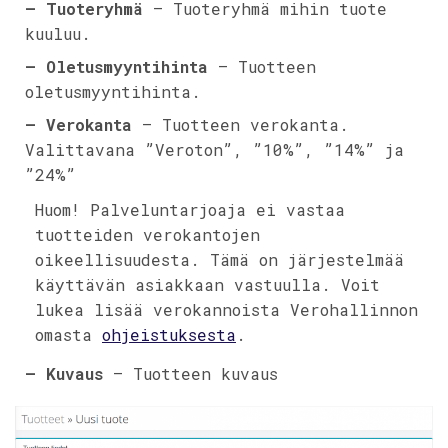
– Tuoteryhmä
– Tuoteryhmä mihin tuote
kuuluu.
– Oletusmyyntihinta
– Tuotteen
oletusmyyntihinta.
– Verokanta
– Tuotteen verokanta.
Valittavana ”Veroton”, ”10%”, ”14%” ja
”24%”
Huom! Palveluntarjoaja ei vastaa
tuotteiden verokantojen
oikeellisuudesta. Tämä on järjestelmää
käyttävän asiakkaan vastuulla. Voit
lukea lisää verokannoista Verohallinnon
omasta
ohjeistuksesta
.
– Kuvaus
– Tuotteen kuvaus